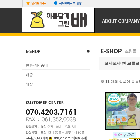
꼬샤꼬샤 앤 브롤로
친환경인증배
배즙
총
11
개의 상품이 등록
배즙