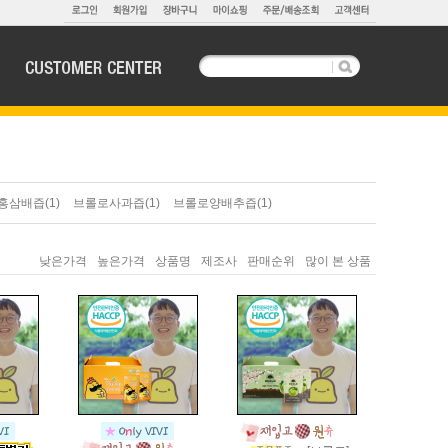
삼배즙(1)
브롤로사과즙(1)
브롤로양배추즙(1)
낮은가격
높은가격
상품명
제조사
판매순위
많이 본 상품