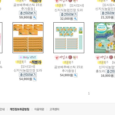
곰보배추배스틱 15포
[꼬샤꼬샤
[꼬샤꼬샤]
라
추가증정 [
신지식농업인
신지식농업인장 도라
59,900원
21,320원
32,000원
]
[
[꼬샤꼬샤]
%
곰보배추배스틱 15포
신지식농업
신지식농업인장 도라
추가증정 [
홍도라
54,900원
16,900원
54,900원
1