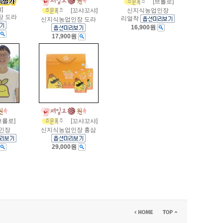
[브롤로]
]
신지식농업인장
[꼬샤꼬샤]
장 도라
리얼착
신지식농업인장 도라
16,900원
17,900원
브롤로]
[꼬샤꼬샤]
인장
신지식농업인장 홍삼
29,000원