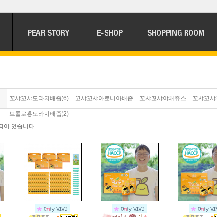
꼬샤꼬샤도라지배즙(6)
꼬샤꼬샤아로니아배즙
꼬샤꼬샤야채쥬스
꼬샤꼬샤홍
브롤로홍도라지배즙(2)
되어 있습니다.