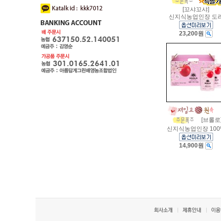
[꼬샤꼬샤]
신지식농업인장 도
23,200원
[브롤로
신지식농업인장 100
14,900원