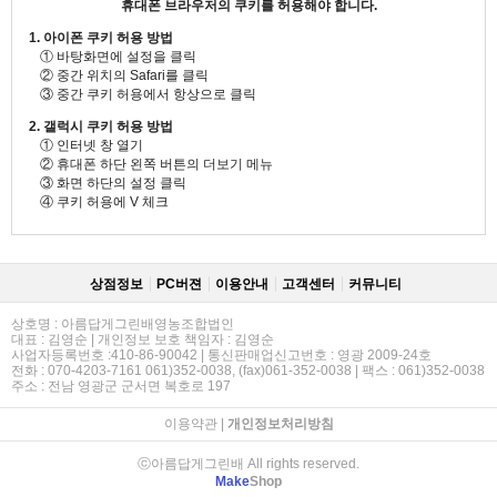
휴대폰 브라우저의 쿠키를 허용해야 합니다.
1. 아이폰 쿠키 허용 방법
① 바탕화면에 설정을 클릭
② 중간 위치의 Safari를 클릭
③ 중간 쿠키 허용에서 항상으로 클릭
2. 갤럭시 쿠키 허용 방법
① 인터넷 창 열기
② 휴대폰 하단 왼쪽 버튼의 더보기 메뉴
③ 화면 하단의 설정 클릭
④ 쿠키 허용에 V 체크
상점정보
PC버젼
이용안내
고객센터
커뮤니티
상호명 : 아름답게그린배영농조합법인
대표 : 김영순 | 개인정보 보호 책임자 : 김영순
사업자등록번호 :410-86-90042 | 통신판매업신고번호 : 영광 2009-24호
전화 : 070-4203-7161 061)352-0038, (fax)061-352-0038 | 팩스 : 061)352-0038
주소 : 전남 영광군 군서면 복호로 197
이용약관
|
개인정보처리방침
ⓒ아름답게그린배 All rights reserved.
Make
Shop