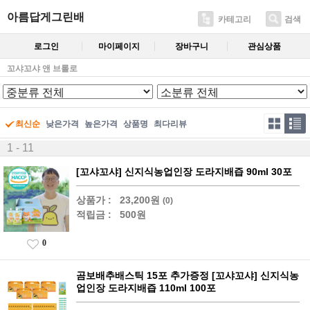
아름답게그린배
카테고리
검색
로그인
마이페이지
장바구니
관심상품
꼬샤꼬샤 앤 브롤로
최신순
낮은가격
높은가격
상품명
최다리뷰
1 - 11
[꼬샤꼬샤] 신지식농업인장 도라지배즙 90ml 30포
상품가 :
23,200원
(0)
적립금 :
500원
0
곰보배추배스틱 15포 추가증정 [꼬샤꼬샤] 신지식농
업인장 도라지배즙 110ml 100포