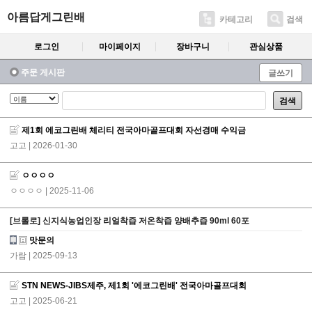
아름답게그린배
카테고리
검색
로그인
마이페이지
장바구니
관심상품
주문 게시판
글쓰기
검색
제1회 에코그린배 체리티 전국아마골프대회 자선경매 수익금
고고
| 2026-01-30
ㅇㅇㅇㅇ
ㅇㅇㅇㅇ
| 2025-11-06
[브롤로] 신지식농업인장 리얼착즙 저온착즙 양배추즙 90ml 60포
맛문의
가람
| 2025-09-13
STN NEWS-JIBS제주, 제1회 '에코그린배' 전국아마골프대회
고고
| 2025-06-21