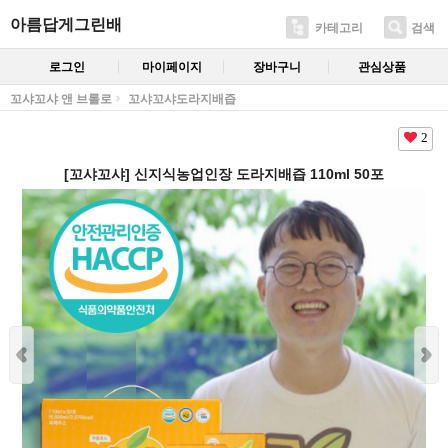
아름답게그린배
카테고리
검색
로그인
마이페이지
장바구니
관심상품
꼬샤꼬샤 앤 브롤로
꼬샤꼬샤도라지배즙
2
[꼬샤꼬샤] 신지식농업인장 도라지배즙 110ml 50포