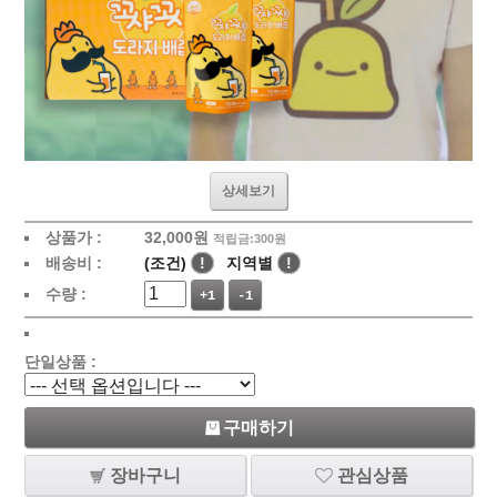
상세보기
상품가 :
32,000원
적립금:300원
배송비 :
(조건)
!
지역별
!
수량 :
+1
-1
단일상품 :
구매하기
장바구니
관심상품