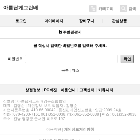
아름답게그린배
카테고리
검색
로그인
마이페이지
장바구니
관심상품
주변관광지
글 작성시 입력한 비밀번호를 입력해 주세요.
비밀번호
확인
목록
|
취소
상점정보
PC버젼
이용안내
고객센터
커뮤니티
상호명 : 아름답게그린배영농조합법인
대표 : 김영순 | 개인정보 보호 책임자 : 김영순
사업자등록번호 :410-86-90042 | 통신판매업신고번호 : 영광 2009-24호
전화 : 070-4203-7161 061)352-0038, (fax)061-352-0038 | 팩스 : 061)352-0038
주소 : 전남 영광군 군서면 복호로 197
이용약관
|
개인정보처리방침