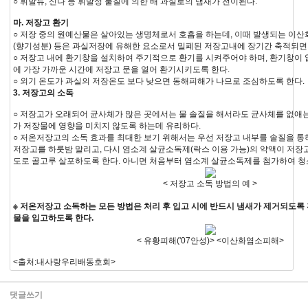
○ 휘발류, 신나 등 휘발성 물질에 의한 배 과실로의 냄새가 전이된다.
마. 저장고 환기
○ 저장 중의 원예산물은 살아있는 생명체로서 호흡을 하는데, 이때 발생되는 이산화
(향기성분) 등은 과실저장에 유해한 요소로서 밀폐된 저장고내에 장기간 축적되면 
○ 저장고 내에 환기창을 설치하여 주기적으로 환기를 시켜주어야 하며, 환기창이 
에 가장 가까운 시간에 저장고 문을 열어 환기시키도록 한다.
○ 외기 온도가 과실의 저장온도 보다 낮으면 동해피해가 나므로 조심하도록 한다.
3. 저장고의 소독
○ 저장고가 오래되어 균사체가 많은 곳에서는 물 솔질을 해서라도 균사체를 없애는
가 저장물에 영향을 미치지 않도록 하는데 유리하다.
○ 저온저장고의 소독 효과를 최대한 보기 위해서는 우선 저장고 내부를 솔질을 통하
저장고를 하룻밤 말리고, 다시 염소계 살균소독제(락스 이용 가능)의 약액이 저장
도로 골고루 살포하도록 한다. 아니면 처음부터 염소계 살균소독제를 첨가하여 청
< 저장고 소독 방법의 예 >
※ 저온저장고 소독하는 모든 방법은 처리 후 입고 시에 반드시 냄새가 제거되도록 
물을 입고하도록 한다.
< 유황피해('07안성)> <이산화염소피해>
<출처:내사랑우리배동호회>
댓글쓰기