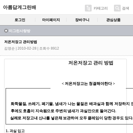
아름답게그린배
카테고리
검색
로그인
마이페이지
장바구니
관심상품
미그린사랑방
저온저장고 관리방법
김영순
| 2010-02-28 | 조회수 8912
저온저장고 관리 방법
< 저온저장고는 청결해야한다 >
화학물질, 쓰레기, 폐기물, 냄새가 나는 물질은 배과실과 함께 저장하지 
후에도 호흡이 지속됨으로 주변의 냄새가 과실안으로 들어간다.
실례로 저장고내 신나를 넣은채 보관하여 모두 클레임이 당한 경우도 있다
1. 과실 입고