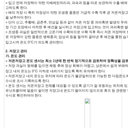
○ 입고 전에 저장력이 약한 지베레린처리과, 과숙과 등을 따로 보관하여 수출 배에
고하도록 한다.
○ 배의 저장 시 특히 저장성이 약한 조생종 품종은 가급적 수확 직후 곧 저온저장
을 낮추어야 한다.
○ 단지 신고, 추황배, 금촌추, 만삼길 등과 같이 저온 저장 중 과피흑변 발생의 우려
정 기간 포장에서 야적한 후 예건을 실시하고 저장고에 입고하는 것이 과피흑변 발
○ 조생종 과실은 일반적으로 고온기에 수확되므로 수확 직후 즉시 저온 저장하여 
로 저장력이 강한 품종은 병해충과, 압상과 등을 철저히 골라낸 후 예건을 통한 
입고시켜 온도 0℃가 되도록 관리한다.
2. 저장고 관리
가. 온도 관리
○ 저온저장고 온도 센서는 최소 1년에 한 번씩 정기적으로 검토하여 정확성을 검
○ 저장 과실이 동해를 입으면 해동 후에 정상 회복이 어렵고, 상온에서 쉽게 부패하
장고 내의 온도는 0℃ 이하로 내려가지 않도록 특히 유의해야 한다.
○ 저온저장고 내의 온도는 위치에 따라 온도가 불균일하므로 가능한 한 다점온도
수시로 조사 기록하도록 한다.
○ 온도 센서는 저온저장고 전체를 대표할 수 있도록 공기가 잘 유동되는 위치에 있
유닛트쿨러에 얼음이 쌓이면 저장고내 온도가 떨어지지 않으므로 휴즈 등 관련된
수시로 확인하여야 한다.