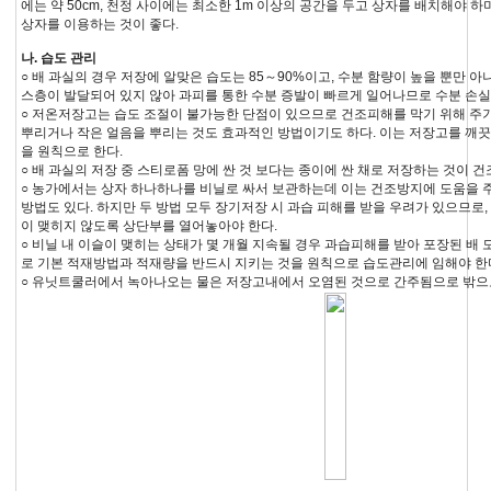
에는 약 50cm, 천정 사이에는 최소한 1m 이상의 공간을 두고 상자를 배치해야 하
상자를 이용하는 것이 좋다.
나. 습도 관리
○ 배 과실의 경우 저장에 알맞은 습도는 85～90%이고, 수분 함량이 높을 뿐만 아
스층이 발달되어 있지 않아 과피를 통한 수분 증발이 빠르게 일어나므로 수분 손실
○ 저온저장고는 습도 조절이 불가능한 단점이 있으므로 건조피해를 막기 위해 주
뿌리거나 작은 얼음을 뿌리는 것도 효과적인 방법이기도 하다. 이는 저장고를 깨끗
을 원칙으로 한다.
○ 배 과실의 저장 중 스티로폼 망에 싼 것 보다는 종이에 싼 채로 저장하는 것이 건
○ 농가에서는 상자 하나하나를 비닐로 싸서 보관하는데 이는 건조방지에 도움을 
방법도 있다. 하지만 두 방법 모두 장기저장 시 과습 피해를 받을 우려가 있으므로
이 맺히지 않도록 상단부를 열어놓아야 한다.
○ 비닐 내 이슬이 맺히는 상태가 몇 개월 지속될 경우 과습피해를 받아 포장된 배 
로 기본 적재방법과 적재량을 반드시 지키는 것을 원칙으로 습도관리에 임해야 한
○ 유닛트쿨러에서 녹아나오는 물은 저장고내에서 오염된 것으로 간주됨으로 밖으