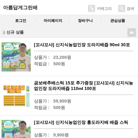
아름답게그린배
카테고리
검색
로그인
마이페이지
장바구니
관심상품
신규 상품
[꼬샤꼬샤] 신지식농업인장 도라지배즙 90ml 30포
상품가 :
23,200원
적립금 :
500원
곰보배추배스틱 15포 추가증정 [꼬샤꼬샤] 신지식농
업인장 도라지배즙 110ml 100포
상품가 :
59,900원
적립금 :
500원
[꼬샤꼬샤] 신지식농업인장 홍도라지배 배즙 스틱
상품가 :
9,900원