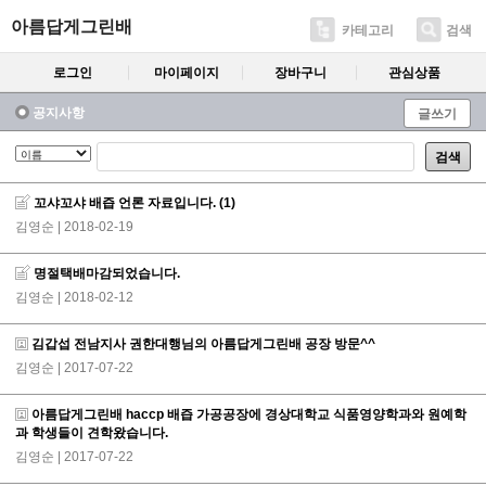
아름답게그린배
카테고리
검색
로그인
마이페이지
장바구니
관심상품
공지사항
글쓰기
검색
꼬샤꼬샤 배즙 언론 자료입니다.
(1)
김영순
| 2018-02-19
명절택배마감되었습니다.
김영순
| 2018-02-12
김갑섭 전남지사 권한대행님의 아름답게그린배 공장 방문^^
김영순
| 2017-07-22
아름답게그린배 haccp 배즙 가공공장에 경상대학교 식품영양학과와 원예학
과 학생들이 견학왔습니다.
김영순
| 2017-07-22