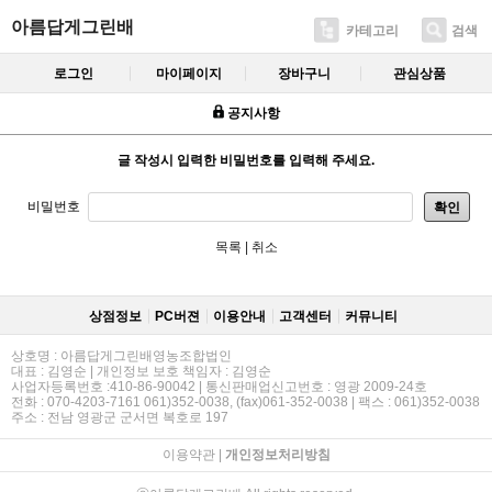
아름답게그린배
카테고리
검색
로그인
마이페이지
장바구니
관심상품
공지사항
글 작성시 입력한 비밀번호를 입력해 주세요.
비밀번호
확인
목록
|
취소
상점정보
PC버젼
이용안내
고객센터
커뮤니티
상호명 : 아름답게그린배영농조합법인
대표 : 김영순 | 개인정보 보호 책임자 : 김영순
사업자등록번호 :410-86-90042 | 통신판매업신고번호 : 영광 2009-24호
전화 : 070-4203-7161 061)352-0038, (fax)061-352-0038 | 팩스 : 061)352-0038
주소 : 전남 영광군 군서면 복호로 197
이용약관
|
개인정보처리방침