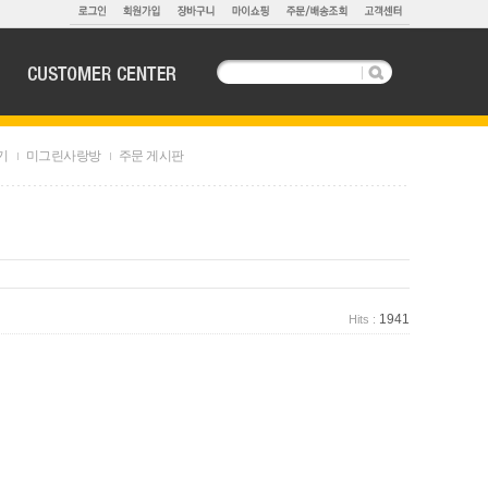
기
미그린사랑방
주문 게시판
1941
Hits :