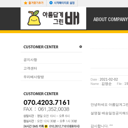
공지사항
고객센터
우리배사랑방
2021-02-02
Date :
김영순
1
Name :
File :
안녕하세요 아름답게그
설명절 배송일정공지해
감사합니다. ^^