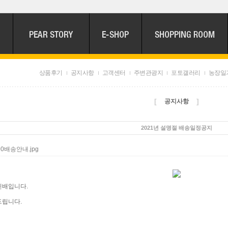
상품후기
공지사항
고객센터
주변관광지
포토갤러리
농장일
[
]
공지사항
2021년 설명절 배송일정공지
90배송안내.jpg
린배입니다.
드립니다.